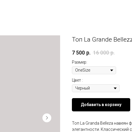
Топ La Grande Bellez
7 500
р.
16 000
р.
Размер:
Цвет :
Добавить в корзину
Топ La Granda Belleza навеян
элегантности. Классический с